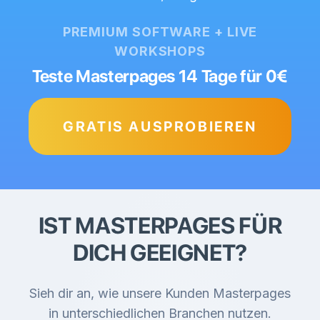
PREMIUM SOFTWARE + LIVE
WORKSHOPS
Teste Masterpages 14 Tage für 0€
GRATIS AUSPROBIEREN
IST MASTERPAGES FÜR
DICH GEEIGNET?
Sieh dir an, wie unsere Kunden Masterpages
in unterschiedlichen Branchen nutzen.